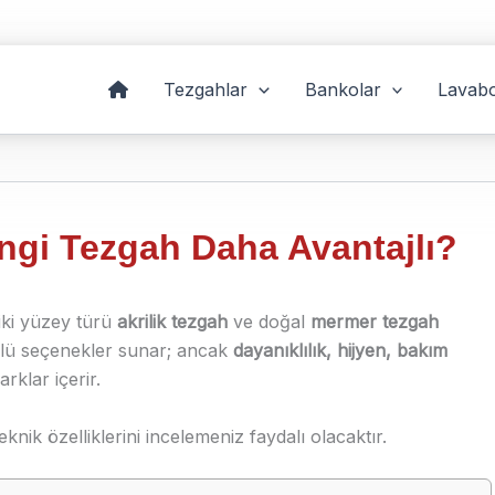
Tezgahlar
Bankolar
Lavabo
ngi Tezgah Daha Avantajlı?
 iki yüzey türü
akrilik tezgah
ve doğal
mermer tezgah
üçlü seçenekler sunar; ancak
dayanıklılık, hijyen, bakım
rklar içerir.
nik özelliklerini incelemeniz faydalı olacaktır.