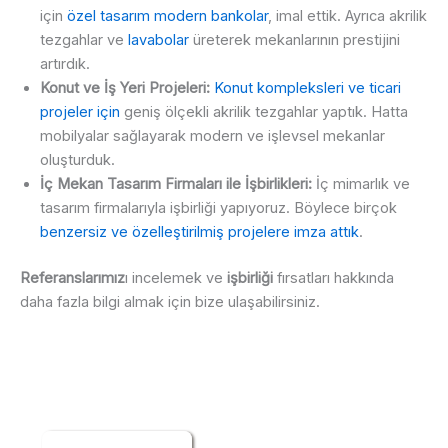
için
özel tasarım modern bankolar
, imal ettik. Ayrıca akrilik
tezgahlar ve
lavabolar
üreterek mekanlarının prestijini
artırdık.
Konut ve İş Yeri Projeleri:
Konut kompleksleri ve ticari
projeler için
geniş ölçekli akrilik tezgahlar yaptık. Hatta
mobilyalar sağlayarak modern ve işlevsel mekanlar
oluşturduk.
İç Mekan Tasarım Firmaları ile İşbirlikleri:
İç mimarlık ve
tasarım firmalarıyla işbirliği yapıyoruz. Böylece birçok
benzersiz ve özelleştirilmiş projelere imza attık
.
Referanslarımız
ı incelemek ve
işbirliği
fırsatları hakkında
daha fazla bilgi almak için bize ulaşabilirsiniz.