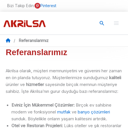
İçeriğe
Bizi Takip Edin:
Pinterest
atla
Arama
/
Referanslarımız
Referanslarımız
Akrilsa olarak, müşteri memnuniyetini ve güvenini her zaman
en ön planda tutuyoruz. Müşterilerimize sunduğumuz
kaliteli
ürünler ve
hizmetler
sayesinde birçok memnun müşteriye
sahibiz. İşte Akrilsa’nın gurur duyduğu bazı referanslarımız:
Eviniz İçin Mükemmel Çözümler:
Birçok ev sahibine
modern ve fonksiyonel
mutfak
ve
banyo çözümleri
sunduk. Böylelikle onların yaşam kalitesini artırdık.
Otel ve Restoran Projeleri:
Lüks oteller ve şık restoranlar