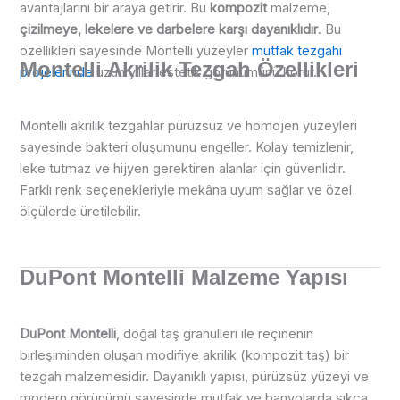
avantajlarını bir araya getirir. Bu
kompozit
malzeme,
çizilmeye, lekelere ve darbelere karşı dayanıklıdır
. Bu
özellikleri sayesinde Montelli yüzeyler
mutfak tezgahı
Montelli Akrilik Tezgah Özellikleri
projelerinde
uzun yıllar estetik görünümünü korur.
Montelli akrilik tezgahlar pürüzsüz ve homojen yüzeyleri
sayesinde bakteri oluşumunu engeller. Kolay temizlenir,
leke tutmaz ve hijyen gerektiren alanlar için güvenlidir.
Farklı renk seçenekleriyle mekâna uyum sağlar ve özel
ölçülerde üretilebilir.
DuPont Montelli Malzeme Yapısı
DuPont Montelli
, doğal taş granülleri ile reçinenin
birleşiminden oluşan modifiye akrilik (kompozit taş) bir
tezgah malzemesidir. Dayanıklı yapısı, pürüzsüz yüzeyi ve
modern görünümü sayesinde mutfak ve banyolarda sıkça