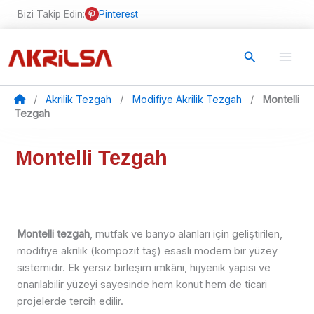
İçeriğe
Bizi Takip Edin:
Pinterest
atla
Arama
/
Akrilik Tezgah
/
Modifiye Akrilik Tezgah
/
Montelli
Tezgah
Montelli Tezgah
Montelli tezgah
, mutfak ve banyo alanları için geliştirilen,
modifiye akrilik (kompozit taş) esaslı modern bir yüzey
sistemidir. Ek yersiz birleşim imkânı, hijyenik yapısı ve
onarılabilir yüzeyi sayesinde hem konut hem de ticari
projelerde tercih edilir.