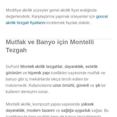
Modifiye akrilik yüzeyler genel akrilik fiyat aralığında
değerlendirilir. Karşılaştırma yapmak isteyenler için
güncel
akrilik tezgah fiyatlarını
incelemek faydalı olabilir.
Mutfak ve Banyo için Montelli
Tezgah
DuPont
Montelli akrilik tezgahlar
,
dayanıklılık
,
estetik
görünüm
ve
hijyenik yapı
özellikleri sayesinde mutfak ve
banyo gibi iç mekânlarda sıkça tercih edilen bir
malzemedir. Kullanıcılarına
uzun ömürlü
,
güvenli
ve
şık
bir
kullanım deneyimi sunar.
Montelli akrilik, kompozit yapısı sayesinde
yüksek
dayanıklılık
,
modern tasarım
ve
sağlığa uygunluk
sağlar. Bu
özellikleriyle hem mutfak hem de banyo tezgahlarında