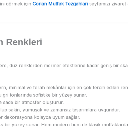
ini görmek için
Corian Mutfak Tezgahları
sayfamızı ziyaret e
h Renkleri
ere, düz renklerden mermer efektlerine kadar geniş bir ska
n, minimal ve ferah mekânlar için en çok tercih edilen renk
 gri tonlarında sofistike bir yüzey sunar.
e sade bir atmosfer oluşturur.
ri olup sakin, yumuşak ve zamansız tasarımlara uygundur.
 her dekorasyona kolayca uyum sağlar.
ks bir yüzey sunar. Hem modern hem de klasik mutfaklarda t