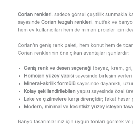
Corian renkleri
, sadece görsel çeşitlilik sunmakla
sayesinde
Corian tezgah renkleri
, mutfak ve banyol
hem ev kullanıcıları hem de mimari projeler için ide
Corian’ın geniş renk paleti, hem konut hem de ticari 
Corian renklerinin öne çıkan avantajları şunlardır:
Geniş renk ve desen seçeneği
(beyaz, krem, gri,
Homojen yüzey yapısı
sayesinde birleşim yerler
Mineral-akrilik formülü
sayesinde dayanıklı, uzun
Kolay şekillendirilebilen
yapısı sayesinde özel üret
Leke ve çizilmelere karşı dirençlidir
; fakat hasa
Modern, minimal ve kesintisiz yüzey isteyen tasarı
Banyo tasarımlarınız için uygun tonları görmek ve