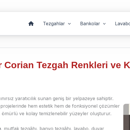
Tezgahlar
Bankolar
Lavabo
r Corian Tezgah Renkleri ve K
ırsız yaratıcılık sunan geniş bir yelpazeye sahiptir.
projelerinde hem estetik hem de fonksiyonel çözümler
 ömürlü ve kolay temizlenebilir yüzeyler oluşturur.
e
, mutfak tezgâhı, banyo tezgâhı, lavabo, duvar