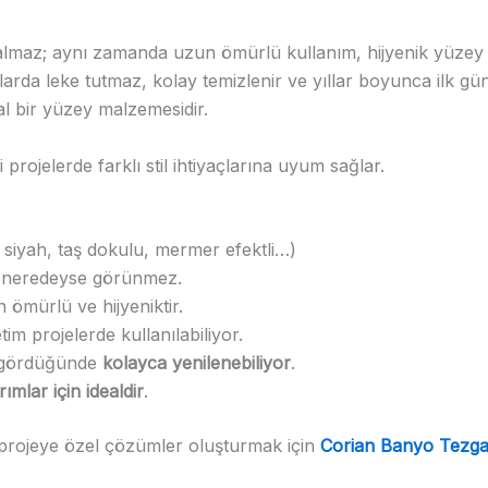
 kalmaz; aynı zamanda uzun ömürlü kullanım, hijyenik yüzey
arda leke tutmaz, kolay temizlenir ve yıllar boyunca ilk g
al bir yüzey malzemesidir.
projelerde farklı stil ihtiyaçlarına uyum sağlar.
 siyah, taş dokulu, mermer efektli…)
i neredeyse görünmez.
 ömürlü ve hijyeniktir.
im projelerde kullanılabiliyor.
r gördüğünde
kolayca yenilenebiliyor
.
mlar için idealdir
.
 projeye özel çözümler oluşturmak için
Corian Banyo Tezga