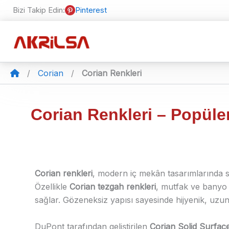
İçeriğe
Bizi Takip Edin:
Pinterest
atla
/
Corian
/
Corian Renkleri
Corian Renkleri – Popüle
Corian renkleri
, modern iç mekân tasarımlarında sın
Özellikle
Corian tezgah renkleri
, mutfak ve banyo 
sağlar. Gözeneksiz yapısı sayesinde hijyenik, uzun
DuPont tarafından geliştirilen
Corian Solid Surfac